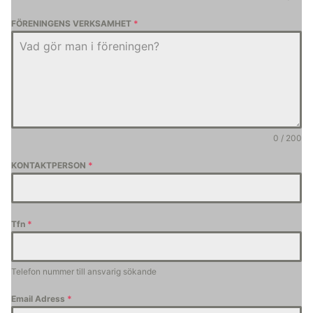
FÖRENINGENS VERKSAMHET
*
0 / 200
KONTAKTPERSON
*
Tfn
*
Telefon nummer till ansvarig sökande
Email Adress
*