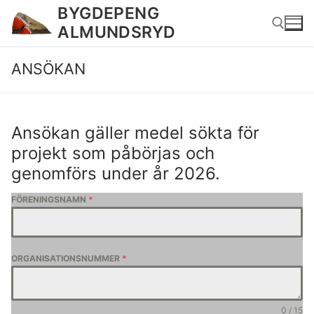
Hoppa
BYGDEPENG
till
ALMUNDSRYD
innehåll
ANSÖKAN
Sök:
Ansökan gäller medel sökta för
projekt som påbörjas och
genomförs under år 2026.
FÖRENINGSNAMN
*
ORGANISATIONSNUMMER
*
0 / 15