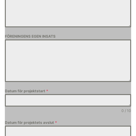
FÖRENINGENS EGEN INSATS
Datum för projektstart
*
0 / 10
Datum för projektets avslut
*