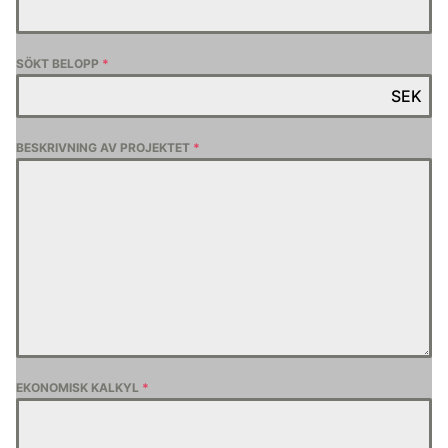
SÖKT BELOPP
*
SEK
BESKRIVNING AV PROJEKTET
*
EKONOMISK KALKYL
*